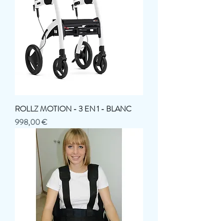
ROLLZ MOTION - 3 EN 1 - BLANC
Prix
998,00 €