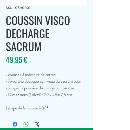
SKU : 072/0001
COUSSIN VISCO
DECHARGE
SACRUM
Prix
49,95 €
• Mousse à mémoire de forme
• Avec une découpe au niveau du sacrum pour
soulager la pression du coccyx sur l'assise
• Dimensions (LxlxH) : 39 x 45 x 7,5 cm
Lavage de la housse à 30°