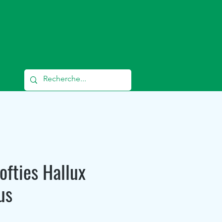
c
T
ofties Hallux
us