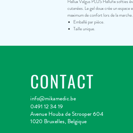
Hallux Valgus PLUS Hallufix softies évit
cutanées. Le gel doux crée un espace en
maximum de confort lors de la marche.
Emballé par pièce.
Taille unique.
CONTACT
info@mikamedic.be
0491 12 34 19
Avenue Houba de Strooper 604
1020 Bruxelles, Belgique