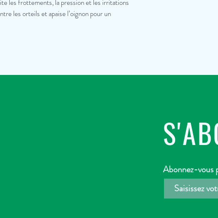
e les frottements, la pression et les irritations
tre les orteils et apaise l’oignon pour un
S'A
Abonnez-vous po