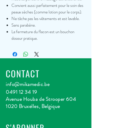
Convient aussi parfaitement pour le soin des
peaux sèches (comme lotion pour le corps).
Ne tâche pas les vêtements et est lavable.
Sans parabène.
La fermeture du flacon est un bouchon
doseur pratique.
CONTACT
info@mikamedic.be
0491 12 34 19
Avenue Houba de Strooper 604
1020 Bruxelles, Belgique
S'ABONNER