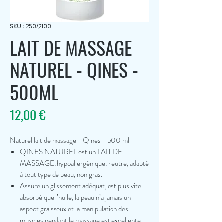
SKU : 250/2100
LAIT DE MASSAGE
NATUREL - QINES -
500ML
Prix
12,00 €
Naturel lait de massage - Qines - 500 ml -
QINES NATUREL est un LAIT DE
MASSAGE, hypoallergénique, neutre, adapté
à tout type de peau, non gras.
Assure un glissement adéquat, est plus vite
absorbé que l’huile, la peau n’a jamais un
aspect graisseux et la manipulation des
muscles pendant le massage est excellente.