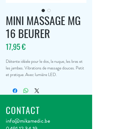
MINI MASSAGE MG
16 BEURER
Prix
17,95 €
Détente idéale pour le dos, la nuque, les bras et
les jambes. Vibrations de massage douces. Petit
et pratique. Avec lumière LED.
CONTACT
info@mikamedic.be
0491 12 34 19