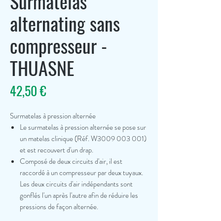
Surmatelas
alternating sans
compresseur -
THUASNE
Prix
42,50 €
Surmatelas à pression alternée
Le surmatelas à pression alternée se pose sur
un matelas clinique (Réf. W3009 003 001)
et est recouvert d'un drap.
Composé de deux circuits d'air, il est
raccordé à un compresseur par deux tuyaux.
Les deux circuits d'air indépendants sont
gonflés l'un après l'autre afin de réduire les
pressions de façon alternée.